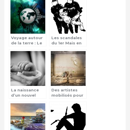
faut-il en
catastrophes
penser?
Voyage autour
Les scandales
de la terre : Le
du 1er Mais en
tour du monde
France
La naissance
Des artistes
d’un nouvel
mobilisés pour
héritier en
aider les
Angleterre
enfants sans
famille