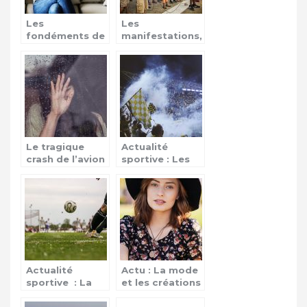
Les
Les
fondéments de
manifestations,
l’information
des actes de
revendications
Le tragique
Actualité
crash de l’avion
sportive : Les
du Boeing 737
épreuves de
d’Ethiopan
qualifications
Airlines
Actualité
Actu : La mode
sportive : La
et les créations
ligue des
par les