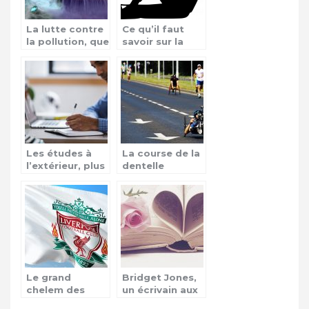
La lutte contre
Ce qu’il faut
la pollution, que
savoir sur la
faire ?
chicha
Les études à
La course de la
l’extérieur, plus
dentelle
qu’une aventure
Le grand
Bridget Jones,
chelem des
un écrivain aux
clubs anglais en
sujets très