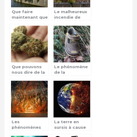
Que faire
Le malheureux
maintenant que
incendie de
la cathédrale
Notre Dame à
Notre-Dame de
Paris
Paris est brûlée
?
Que pouvons
Le phénomène
nous dire de la
de la
vulgarisation du
disparition des
cannabis en
enfants
France ?
Les
La terre en
phénomènes
sursis à cause
mystiques, que
des