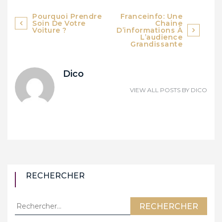
Europe, un
séducteurs
parcours
Navigation
Pourquoi Prendre
Franceinfo: Une
historique
Soin De Votre
Chaine
de
Voiture ?
D’informations À
L’audience
Grandissante
l’article
Dico
VIEW ALL POSTS BY
DICO
RECHERCHER
Rechercher :