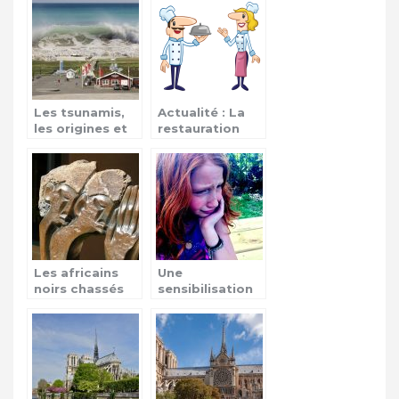
champions
amateurs
Les tsunamis,
Actualité : La
les origines et
restauration
conséquences
aérienne
Les africains
Une
noirs chassés
sensibilisation
en Afrique du
contre les
Sud
violences vis-à-
vis des enfants!