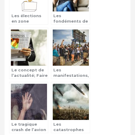
Les élections
Les
en zone
fondéments de
Afrique, une
l’information
source de
conflits
Le concept de
Les
l’actualité; Faire
manifestations,
encore
des actes de
confiance aux
revendications
médias ?
Le tragique
Les
crash de l’avion
catastrophes
du Boeing 737
naturelles