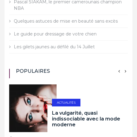
Pascal SIAKAM, le premier camerounais champion
NBA
Quelques astuces de mise en beauté sans excès
Le guide pour dressage de votre chien
Les gilets jaunes au défilé du 14 Juillet
POPULAIRES
ACTUALITÉS
La vulgarité, quasi
indissociable avec la mode
moderne