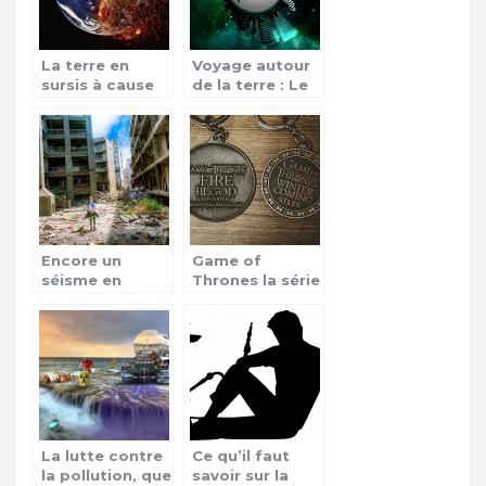
La terre en
Voyage autour
sursis à cause
de la terre : Le
des
tour du monde
catastrophes
Encore un
Game of
séisme en
Thrones la série
Papouasie-
à succès
Nouvelle-
planétaire
Guinée!
La lutte contre
Ce qu’il faut
la pollution, que
savoir sur la