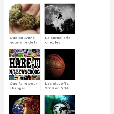
victoire de
Notre Dame à
Tiger Woods au
Paris
tournoi
d’Augusta ?
Que pouvons
La sorcellerie
nous dire de la
chez les
vulgarisation du
africains, leur
cannabis en
origine
France ?
Que faire pour
Les playoffs
changer
2019 en NBA
l’habitude d’un
radin ?