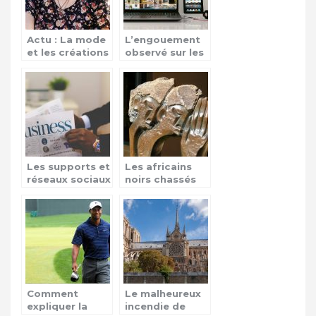
Actu : La mode
L’engouement
et les créations
observé sur les
par les
séries via le
amateurs
web
Les supports et
Les africains
réseaux sociaux
noirs chassés
dans la
en Afrique du
transmission de
Sud
l’actualité
quotidienne
Comment
Le malheureux
expliquer la
incendie de