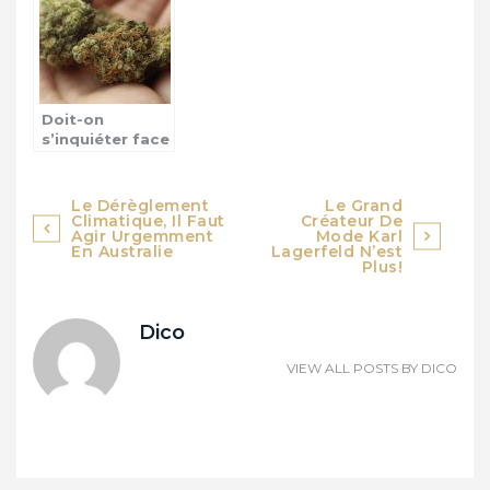
productivité au
!
travail ?
Doit-on
s’inquiéter face
à la hausse de
la
consommation
Navigation
Le Dérèglement
Le Grand
de stupéfiants
Climatique, Il Faut
Créateur De
de
Agir Urgemment
Mode Karl
en France ?
En Australie
Lagerfeld N’est
Plus!
l’article
Dico
VIEW ALL POSTS BY
DICO