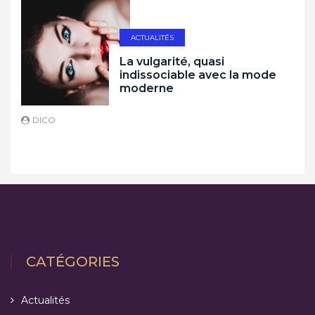
ACTUALITÉS
La vulgarité, quasi
indissociable avec la mode
moderne
DICO
D
CATÉGORIES
Actualités