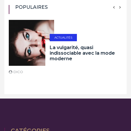
POPULAIRES
ACTUALITÉS
La vulgarité, quasi
indissociable avec la mode
moderne
DICO
D
CATÉGORIES