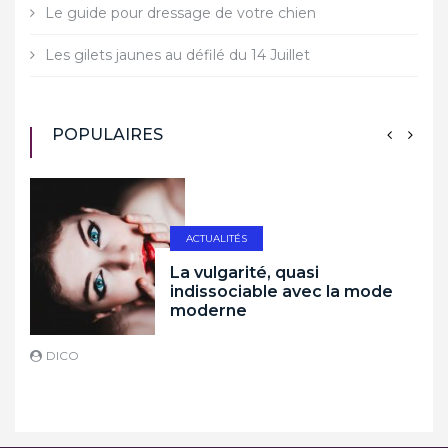
Le guide pour dressage de votre chien
Les gilets jaunes au défilé du 14 Juillet
POPULAIRES
ACTUALITÉS
La vulgarité, quasi
indissociable avec la mode
moderne
DICO
D