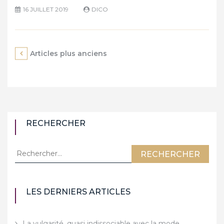
16 JUILLET 2019
DICO
Navigation
Articles plus anciens
des
articles
RECHERCHER
Rechercher :
LES DERNIERS ARTICLES
La vulgarité, quasi indissociable avec la mode