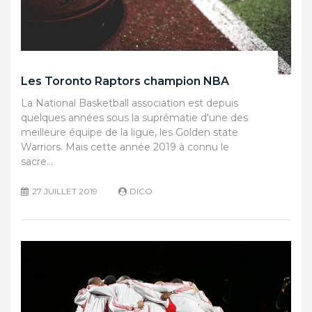
Les Toronto Raptors champion NBA
La National Basketball association est depuis
quelques années sous la suprématie d'une des
meilleure équipe de la ligue, les Golden state
Warriors. Mais cette année 2019 à connu le
sacre…
27 JUILLET 2019
DICO