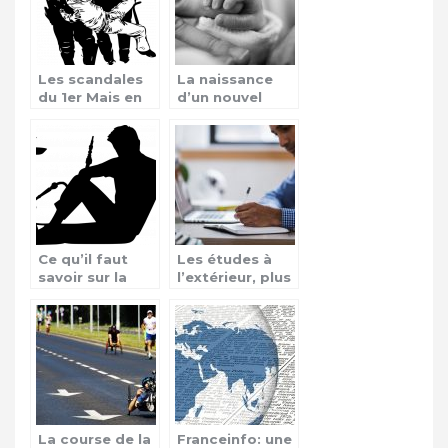
Les scandales
La naissance
du 1er Mais en
d’un nouvel
France
héritier en
Angleterre
Ce qu’il faut
Les études à
savoir sur la
l’extérieur, plus
chicha
qu’une aventure
La course de la
Franceinfo: une