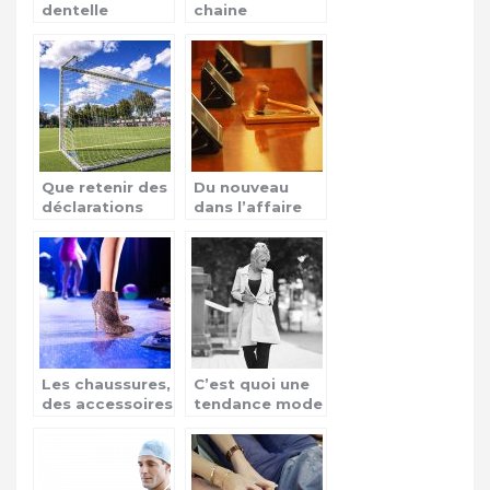
dentelle
chaine
d’informations
à l’audience
grandissante
Que retenir des
Du nouveau
déclarations
dans l’affaire
chocs de
Vincent
Mbappé aux
lambert!
trophées UNFP
?
Les chaussures,
C’est quoi une
des accessoires
tendance mode
mode
?