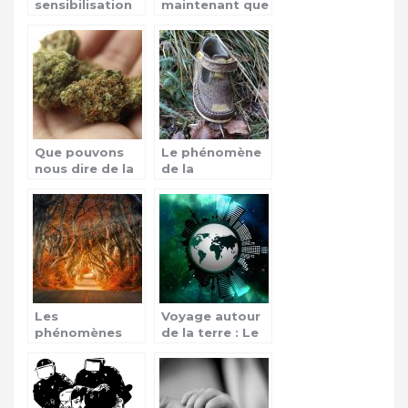
sensibilisation
maintenant que
contre les
la cathédrale
violences vis-à-
Notre-Dame de
vis des enfants!
Paris est brûlée
?
Que pouvons
Le phénomène
nous dire de la
de la
vulgarisation du
disparition des
cannabis en
enfants
France ?
Les
Voyage autour
phénomènes
de la terre : Le
mystiques, que
tour du monde
faut-il en
penser?