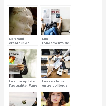
Le grand
Les
créateur de
fondéments de
mode Karl
l’information
Lagerfeld n’est
plus!
Le concept de
Les relations
l’actualité; Faire
entre collègue
encore
de service;
confiance aux
comment les
médias ?
rendre
meilleures ?