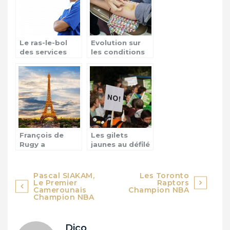
Le ras-le-bol
Evolution sur
des services
les conditions
d’urgences
de don de sang
hospitalières en
par les
France!
homosexuels
hommes
François de
Les gilets
Rugy a
jaunes au défilé
démissionné:
du 14 Juillet
les raisons
Navigation
Pascal SIAKAM,
Les Toronto
Le Premier
Raptors
de
Camerounais
Champion NBA
Champion NBA
l’article
Dico