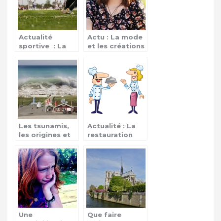
Actualité
Actu : La mode
sportive : La
et les créations
ligue des
par les
champions
amateurs
Les tsunamis,
Actualité : La
les origines et
restauration
conséquences
aérienne
Une
Que faire