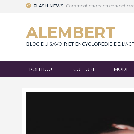
Skip
 la mode moderne
FLASH NEWS
Comment entrer en contact avec un bon exte
to
content
ALEMBERT
BLOG DU SAVOIR ET ENCYCLOPÉDIE DE L'AC
POLITIQUE
CULTURE
MODE