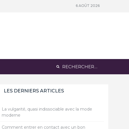
son respectueux de votre santé
Neymar au cœur d’un scandale d
6 AOÛT 2026
Rechercher :
LES DERNIERS ARTICLES
La vulgarité, quasi indissociable avec la mode
moderne
Comment entrer en contact avec un bon