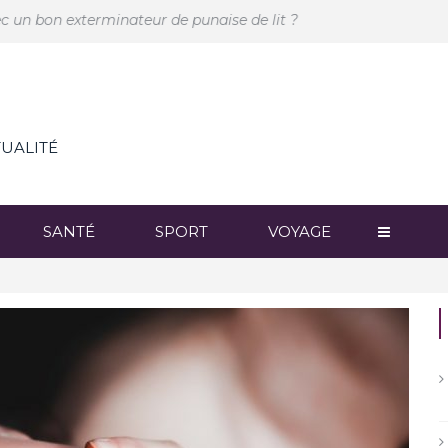
rminateur de punaise de lit ?
La mode des biscuits faits mai
TUALITÉ
SANTÉ
SPORT
VOYAGE