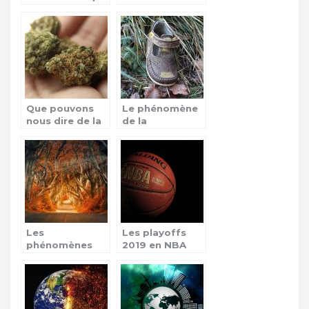
la cathédrale
Notre Dame à
Notre-Dame de
Paris
Paris est brûlée
?
Que pouvons
Le phénomène
nous dire de la
de la
vulgarisation du
disparition des
cannabis en
enfants
France ?
Les
Les playoffs
phénomènes
2019 en NBA
mystiques, que
faut-il en
penser?