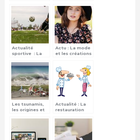
frontières
épreuves de
qualifications
Actualité
Actu : La mode
sportive : La
et les créations
ligue des
par les
champions
amateurs
Les tsunamis,
Actualité : La
les origines et
restauration
conséquences
aérienne