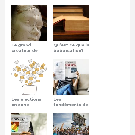
Le grand
Qu’est ce que la
créateur de
boboïsation?
mode Karl
Lagerfeld n’est
plus!
Les élections
Les
en zone
fondéments de
Afrique, une
l’information
source de
conflits