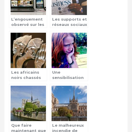
L’engouement
Les supports et
observé sur les
réseaux sociaux
séries via le
dans la
web
transmission de
l’actualité
quotidienne
Les africains
Une
noirs chassés
sensibilisation
en Afrique du
contre les
Sud
violences vis-à-
vis des enfants!
Que faire
Le malheureux
maintenant que
incendie de