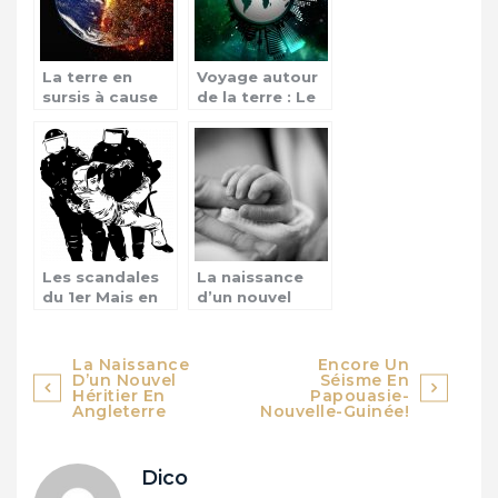
La terre en
Voyage autour
sursis à cause
de la terre : Le
des
tour du monde
catastrophes
Les scandales
La naissance
du 1er Mais en
d’un nouvel
France
héritier en
Angleterre
Navigation
La Naissance
Encore Un
D’un Nouvel
Séisme En
de
Héritier En
Papouasie-
Angleterre
Nouvelle-Guinée!
l’article
Dico