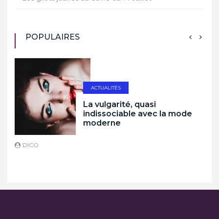
POPULAIRES
ACTUALITÉS
La vulgarité, quasi
indissociable avec la mode
moderne
DICO
D