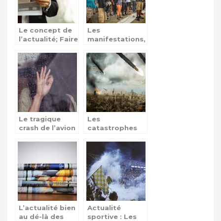
Le concept de
Les
l’actualité; Faire
manifestations,
encore
des actes de
confiance aux
revendications
médias ?
Le tragique
Les
crash de l’avion
catastrophes
du Boeing 737
naturelles
d’Ethiopan
Airlines
L’actualité bien
Actualité
au dé-là des
sportive : Les