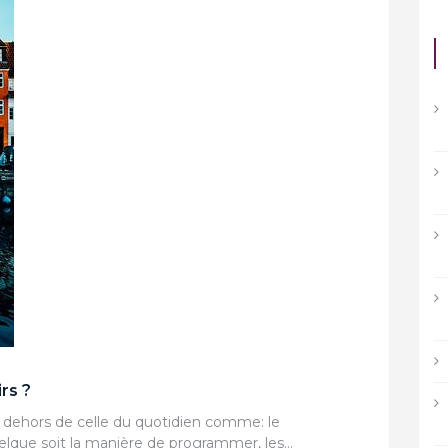
rs ?
en dehors de celle du quotidien comme: le
quelque soit la manière de programmer, les…