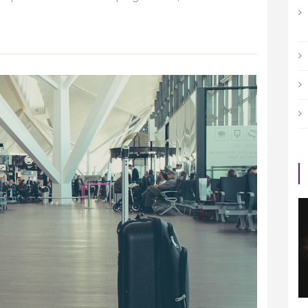
CULTURE
r avoir
Quelles sont les étapes à
 pour les
franchir pour être plus
productif ?