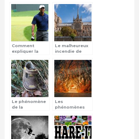
contre les
la cathédrale
violences vis-à-
Notre-Dame de
vis des enfants!
Paris est brûlée
?
Comment
Le malheureux
expliquer la
incendie de
victoire de
Notre Dame à
Tiger Woods au
Paris
tournoi
d’Augusta ?
Le phénomène
Les
de la
phénomènes
disparition des
mystiques, que
enfants
faut-il en
penser?