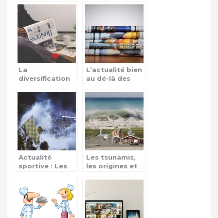
revendications
La
L’actualité bien
diversification
au dé-là des
de l’actualité et
frontières
ses champs
d’application
Actualité
Les tsunamis,
sportive : Les
les origines et
épreuves de
conséquences
qualifications