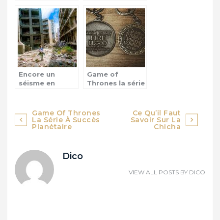
héritier en
aider les
Angleterre
enfants sans
famille
Encore un
Game of
séisme en
Thrones la série
Papouasie-
à succès
Nouvelle-
planétaire
Guinée!
Navigation
Game Of Thrones
Ce Qu’il Faut
La Série À Succès
Savoir Sur La
de
Planétaire
Chicha
l’article
Dico
VIEW ALL POSTS BY
DICO