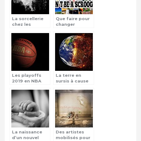
La sorcellerie
Que faire pour
chez les
changer
africains, leur
l’habitude d’un
origine
radin ?
Les playoffs
La terre en
2019 en NBA
sursis à cause
des
catastrophes
La naissance
Des artistes
d’un nouvel
mobilisés pour