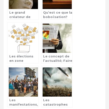
Le grand
Qu’est ce que la
créateur de
boboïsation?
mode Karl
Lagerfeld n’est
plus!
Les élections
Le concept de
en zone
l’actualité; Faire
Afrique, une
encore
source de
confiance aux
conflits
médias ?
Les
Les
manifestations,
catastrophes
des actes de
naturelles