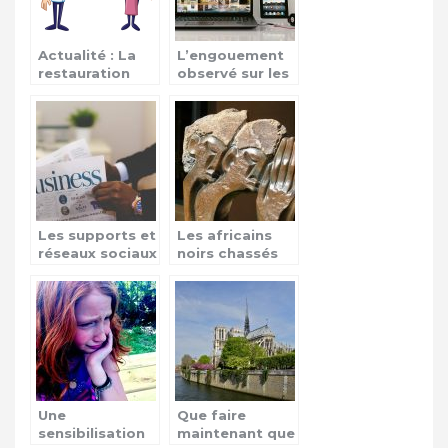
Actualité : La
L’engouement
restauration
observé sur les
aérienne
séries via le
web
Les supports et
Les africains
réseaux sociaux
noirs chassés
dans la
en Afrique du
transmission de
Sud
l’actualité
quotidienne
Une
Que faire
sensibilisation
maintenant que