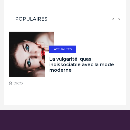
POPULAIRES
ACTUALITÉS
La vulgarité, quasi
indissociable avec la mode
moderne
DICO
D