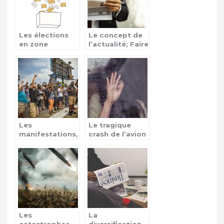
Les élections
Le concept de
en zone
l’actualité; Faire
Afrique, une
encore
source de
confiance aux
conflits
médias ?
Les
Le tragique
manifestations,
crash de l’avion
des actes de
du Boeing 737
revendications
d’Ethiopan
Airlines
Les
La