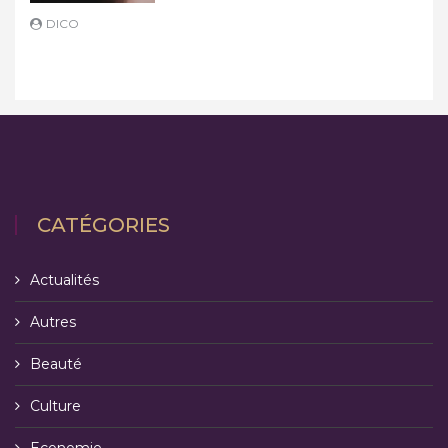
DICO
D
CATÉGORIES
Actualités
Autres
Beauté
Culture
Economie