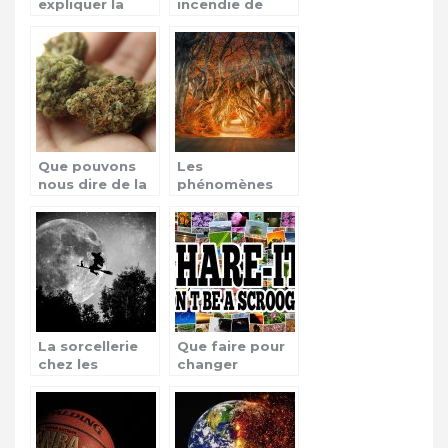
expliquer la
incendie de
victoire de
Notre Dame à
Tiger Woods au
Paris
tournoi
d’Augusta ?
Que pouvons
Les
nous dire de la
phénomènes
vulgarisation du
mystiques, que
cannabis en
faut-il en
France ?
penser?
La sorcellerie
Que faire pour
chez les
changer
africains, leur
l’habitude d’un
origine
radin ?