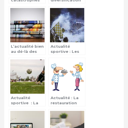
catastrophes
diversification
naturelles
de l’actualité et
ses champs
d’application
L’actualité bien
Actualité
au dé-là des
sportive : Les
frontières
épreuves de
qualifications
Actualité
Actualité : La
sportive : La
restauration
ligue des
aérienne
champions