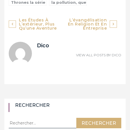
Thrones la série
la pollution, que
à succès
faire ?
planétaire
Navigation
Les Études À
L’évangélisation
L’extérieur, Plus
En Religion Et En
de
Qu’une Aventure
Entreprise
l’article
Dico
VIEW ALL POSTS BY
DICO
RECHERCHER
Rechercher :