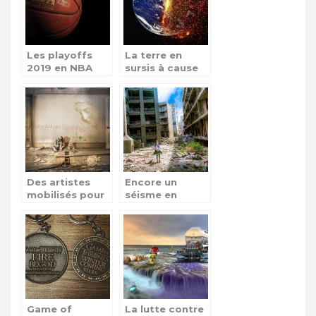
Les playoffs
La terre en
2019 en NBA
sursis à cause
des
catastrophes
Des artistes
Encore un
mobilisés pour
séisme en
aider les
Papouasie-
enfants sans
Nouvelle-
famille
Guinée!
Game of
La lutte contre