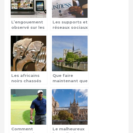
L’engouement
Les supports et
observé sur les
réseaux sociaux
séries via le
dans la
web
transmission de
l’actualité
quotidienne
Les africains
Que faire
noirs chassés
maintenant que
en Afrique du
la cathédrale
Sud
Notre-Dame de
Paris est brûlée
?
Comment
Le malheureux