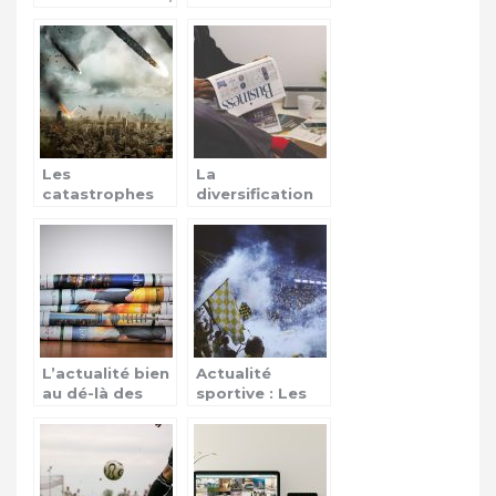
des actes de
du Boeing 737
revendications
d’Ethiopan
Airlines
Les
La
catastrophes
diversification
naturelles
de l’actualité et
ses champs
d’application
L’actualité bien
Actualité
au dé-là des
sportive : Les
frontières
épreuves de
qualifications