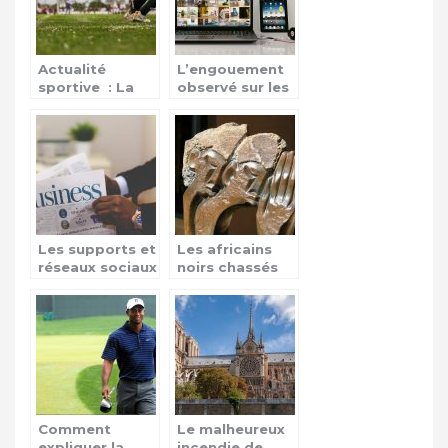
Actualité
L’engouement
sportive : La
observé sur les
ligue des
séries via le
champions
web
Les supports et
Les africains
réseaux sociaux
noirs chassés
dans la
en Afrique du
transmission de
Sud
l’actualité
quotidienne
Comment
Le malheureux
expliquer la
incendie de