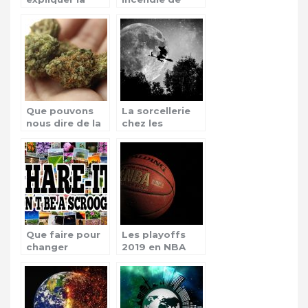
victoire de
Notre Dame à
Tiger Woods au
Paris
tournoi
d’Augusta ?
Que pouvons
La sorcellerie
nous dire de la
chez les
vulgarisation du
africains, leur
cannabis en
origine
France ?
Que faire pour
Les playoffs
changer
2019 en NBA
l’habitude d’un
radin ?