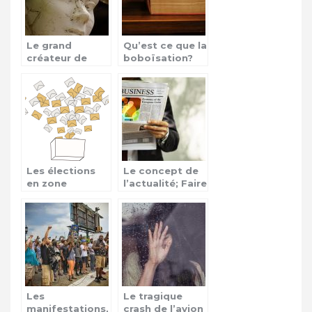
Le grand
Qu’est ce que la
créateur de
boboïsation?
mode Karl
Lagerfeld n’est
plus!
Les élections
Le concept de
en zone
l’actualité; Faire
Afrique, une
encore
source de
confiance aux
conflits
médias ?
Les
Le tragique
manifestations,
crash de l’avion