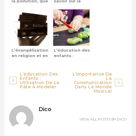
la pollution, que
savoir sur la
faire ?
chicha
L’évangélisation
L’éducation des
en religion et en
enfants :
entreprise
Utilisation de la
pâte à modeler
Navigation
L’éducation Des
L’importance De
Enfants :
La
de
Utilisation De La
Communication
Pâte À Modeler
Dans Le Monde
Musical
l’article
Dico
VIEW ALL POSTS BY
DICO