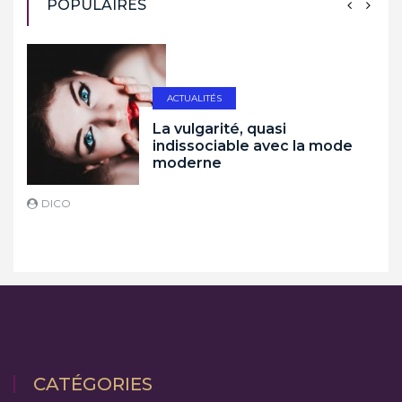
POPULAIRES
ACTUALITÉS
La vulgarité, quasi
indissociable avec la mode
moderne
DICO
D
CATÉGORIES