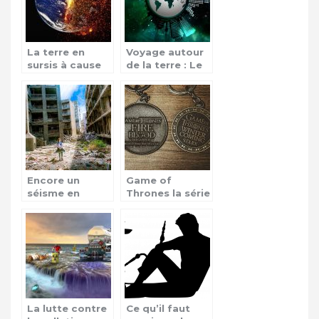
La terre en
Voyage autour
sursis à cause
de la terre : Le
des
tour du monde
catastrophes
Encore un
Game of
séisme en
Thrones la série
Papouasie-
à succès
Nouvelle-
planétaire
Guinée!
La lutte contre
Ce qu’il faut