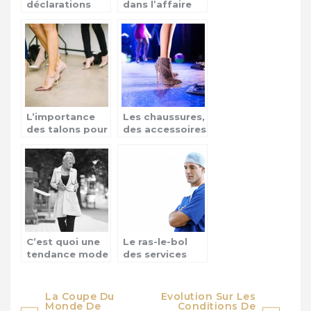
déclarations
dans l’affaire
chocs de
Vincent
Mbappé aux
lambert!
trophées UNFP
?
L’importance
Les chaussures,
des talons pour
des accessoires
les femmes
mode
C’est quoi une
Le ras-le-bol
tendance mode
des services
?
d’urgences
hospitalières en
France!
Navigation
La Coupe Du
Evolution Sur Les
Monde De
Conditions De