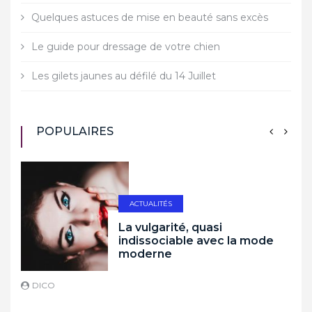
Quelques astuces de mise en beauté sans excès
Le guide pour dressage de votre chien
Les gilets jaunes au défilé du 14 Juillet
POPULAIRES
ACTUALITÉS
La vulgarité, quasi
indissociable avec la mode
moderne
DICO
D