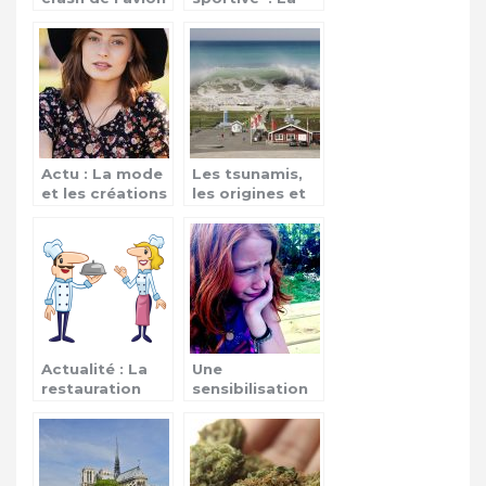
du Boeing 737
ligue des
d’Ethiopan
champions
Airlines
Actu : La mode
Les tsunamis,
et les créations
les origines et
par les
conséquences
amateurs
Actualité : La
Une
restauration
sensibilisation
aérienne
contre les
violences vis-à-
vis des enfants!