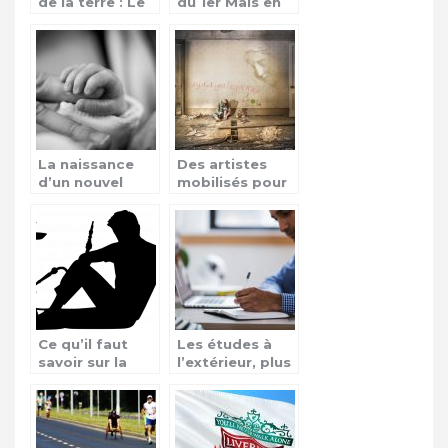
de la terre : Le
du 1er Mais en
tour du monde
France
La naissance
Des artistes
d’un nouvel
mobilisés pour
héritier en
aider les
Angleterre
enfants sans
famille
Ce qu’il faut
Les études à
savoir sur la
l’extérieur, plus
chicha
qu’une aventure