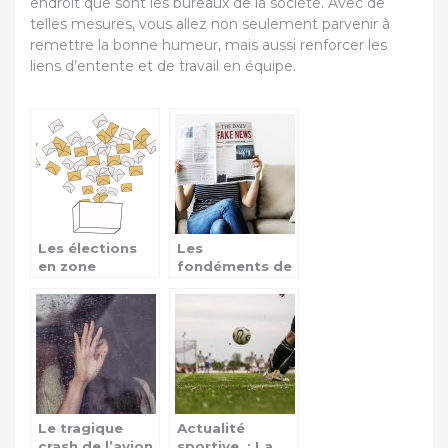
endroit que sont les bureaux de la société. Avec de
telles mesures, vous allez non seulement parvenir à
remettre la bonne humeur, mais aussi renforcer les
liens d’entente et de travail en équipe.
Les élections
Les
en zone
fondéments de
Afrique, une
l’information
source de
conflits
Le tragique
Actualité
crash de l’avion
sportive : La