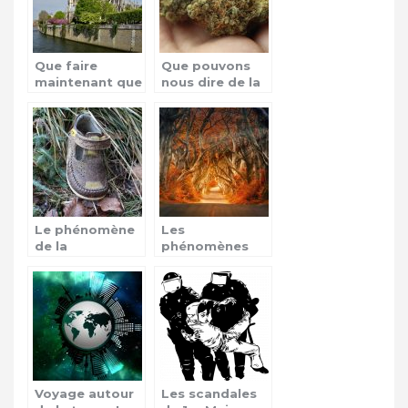
Que faire
Que pouvons
maintenant que
nous dire de la
la cathédrale
vulgarisation du
Notre-Dame de
cannabis en
Paris est brûlée
France ?
?
Le phénomène
Les
de la
phénomènes
disparition des
mystiques, que
enfants
faut-il en
penser?
Voyage autour
Les scandales