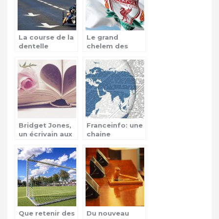
La course de la
Le grand
dentelle
chelem des
clubs anglais en
Europe, un
parcours
historique
Bridget Jones,
Franceinfo: une
un écrivain aux
chaine
sujets très
d’informations
séducteurs
à l’audience
grandissante
Que retenir des
Du nouveau