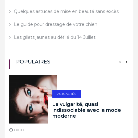
Quelques astuces de mise en beauté sans excès
Le guide pour dressage de votre chien
Les gilets jaunes au défilé du 14 Juillet
POPULAIRES
ACTUALITÉS
La vulgarité, quasi
indissociable avec la mode
moderne
DICO
D