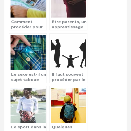
Comment
Etre parents, un
procéder pour
apprentissage
transmettre un
ou une réalité ?
message ?
Le sexe est-il un
Il faut souvent
sujet taboue
procéder par le
entre parents
silence pour
et enfants ?
résoudre les
différends
Le sport dans la
Quelques