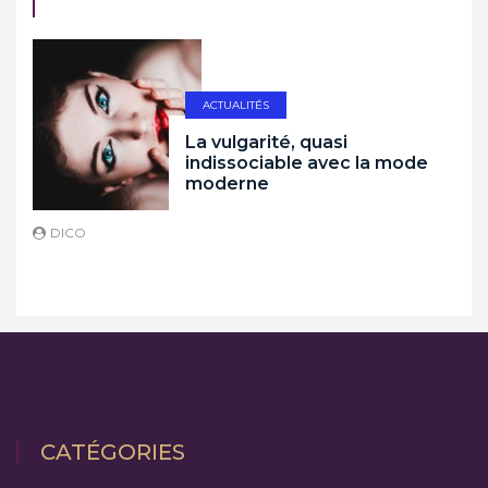
ACTUALITÉS
La vulgarité, quasi
indissociable avec la mode
moderne
DICO
D
CATÉGORIES