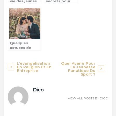
vie des jeunes
secrets pour
des cités
être un bon
apprenant
Quelques
astuces de
séduction pour
reconquérir son
conjoint
Navigation
L’évangélisation
Quel Avenir Pour
En Religion Et En
La Jeunesse
de
Entreprise
Fanatique Du
Sport ?
l’article
Dico
VIEW ALL POSTS BY
DICO