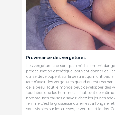
Provenance des vergetures
Les vergetures ne sont pas médicalement dange
préoccupation esthétique, pouvant donner de l’an
qui se développent sur la peau et qui n’ont pas l
rare d’avoir des vergetures quand on est maman o
de la peau. Tout le monde peut développer des 
VOYAGE
touchées que les hommes. Il faut tout de même 
nombreuses causes à savoir: chez les jeunes adole
Comment faire pou
femme c’est la grossesse qui en est à l’origine; et
les meilleurs tarifs
sont visibles sur les cuisses, le ventre, et le dos.
voyages en avion ?