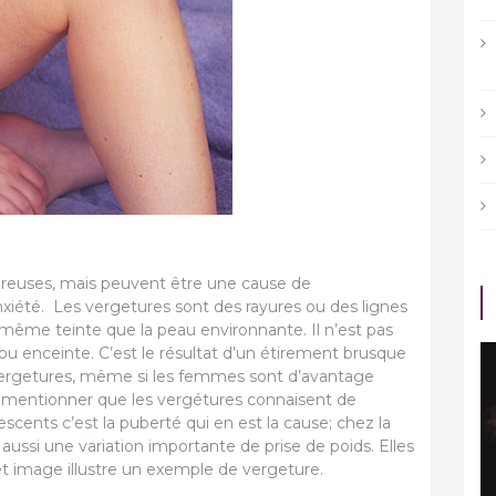
reuses, mais peuvent être une cause de
xiété. Les vergetures sont des rayures ou des lignes
a même teinte que la peau environnante. Il n’est pas
u enceinte. C’est le résultat d’un étirement brusque
vergetures, même si les femmes sont d’avantage
CULTURE
mentionner que les vergétures connaisent de
scents c’est la puberté qui en est la cause; chez la
r avoir
Quelles sont les étapes à
 aussi une variation importante de prise de poids. Elles
 pour les
franchir pour être plus
 Cet image illustre un exemple de vergeture.
productif ?