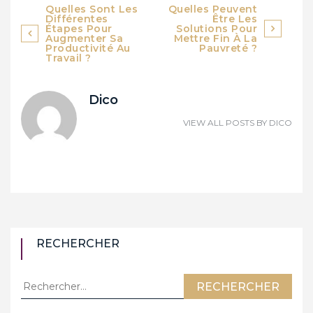
Australie
Navigation
Quelles Sont Les
Quelles Peuvent
Différentes
Être Les
de
Étapes Pour
Solutions Pour
Augmenter Sa
Mettre Fin À La
Productivité Au
Pauvreté ?
l’article
Travail ?
Dico
VIEW ALL POSTS BY
DICO
RECHERCHER
Rechercher :